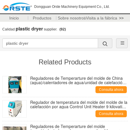
Dongguan Orste Machinery Equipment Co., Ltd.
Inicio
Productos
Sobre nosotros
Visita a la fábrica
>>
plastic dryer
Calidad
supplier.
(92)
Related Products
Reguladores de Temperarture del molde de China
(agua)/calentadores de agua/unidad de calefacción
para el moldeo por inyección plástico OMT-910-W
Consulta ahora
Regulador de temperatura del molde del molde de la
calefacción por agua Control Unit Heater 9 kilovatios
OMT-910-W para el moldeo a presión plástico
Consulta ahora
Reguladores de Temperarture del molde