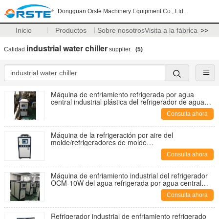
Dongguan Orste Machinery Equipment Co., Ltd.
Inicio
Productos
Sobre nosotros
Visita a la fábrica
>>
industrial water chiller
Calidad
supplier.
(5)
Máquina de enfriamiento refrigerada por agua
central industrial plástica del refrigerador de agua
OCM-5W
Consulta ahora
Máquina de la refrigeración por aire del
molde/refrigeradores de molde
plásticos/refrigeradores industriales para el molde
Consulta ahora
que enfría OCM-5A
Máquina de enfriamiento industrial del refrigerador
OCM-10W del agua refrigerada por agua central
plástica para la refrigeración del molde
Consulta ahora
Refrigerador industrial de enfriamiento refrigerado