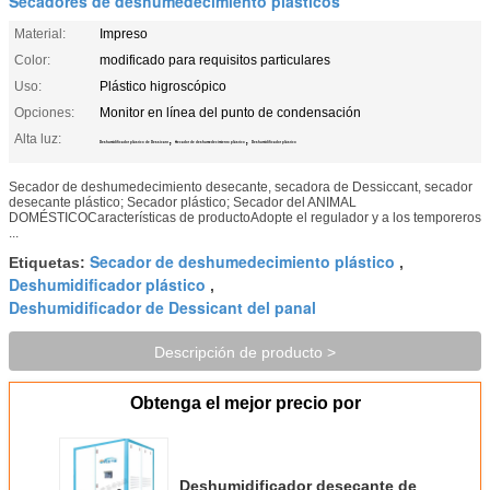
Secadores de deshumedecimiento plásticos
Material:
Impreso
Color:
modificado para requisitos particulares
Uso:
Plástico higroscópico
Opciones:
Monitor en línea del punto de condensación
Alta luz:
,
,
Deshumidificador plástico de Dessicant
Secador de deshumedecimiento plástico
Deshumidificador plástico
Secador de deshumedecimiento desecante, secadora de Dessiccant, secador
desecante plástico; Secador plástico; Secador del ANIMAL
DOMÉSTICOCaracterísticas de productoAdopte el regulador y a los temporeros
...
Secador de deshumedecimiento plástico
Etiquetas:
,
Deshumidificador plástico
,
Deshumidificador de Dessicant del panal
Descripción de producto >
Obtenga el mejor precio por
Deshumidificador desecante de