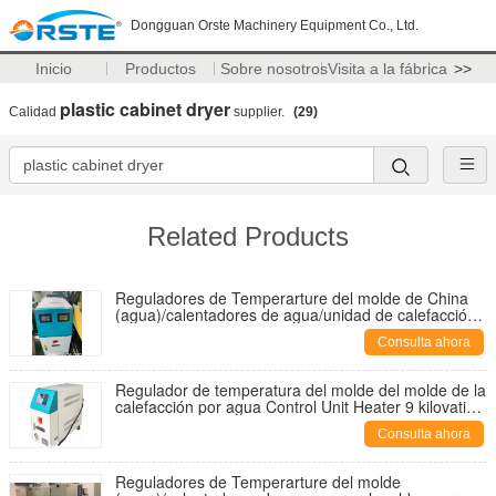
Dongguan Orste Machinery Equipment Co., Ltd.
Inicio
Productos
Sobre nosotros
Visita a la fábrica
>>
plastic cabinet dryer
Calidad
supplier.
(29)
Related Products
Reguladores de Temperarture del molde de China
(agua)/calentadores de agua/unidad de calefacción
para el moldeo por inyección plástico OMT-910-W
Consulta ahora
Regulador de temperatura del molde del molde de la
calefacción por agua Control Unit Heater 9 kilovatios
OMT-910-W para el moldeo a presión plástico
Consulta ahora
Reguladores de Temperarture del molde