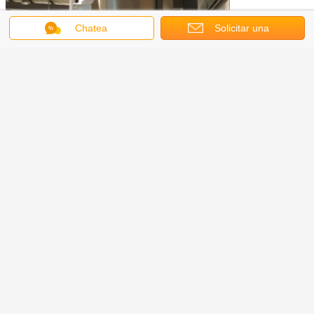
Chatea
Solicitar una
cotización
David Wu
Equipo Co., Ltd. de la maquinaria de Dongguan Orste
Añada: Edificio E, Sanlian del sur Rd., Luwu, ciudad de
Changping, Dongguan, provincia de Guangdong, China. 523587