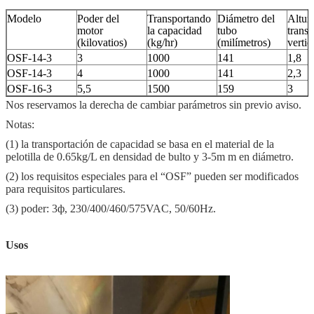
Modelo
Poder del
Transportando
Diámetro del
Altur
motor
la capacidad
tubo
trans
(kilovatios)
(kg/hr)
(milímetros)
vertic
OSF-14-3
3
1000
141
1,8
OSF-14-3
4
1000
141
2,3
OSF-16-3
5,5
1500
159
3
Nos reservamos la derecha de cambiar parámetros sin previo aviso.
Notas:
(1) la transportación de capacidad se basa en el material de la
pelotilla de 0.65kg/L en densidad de bulto y 3-5m m en diámetro.
(2) los requisitos especiales para el “OSF” pueden ser modificados
para requisitos particulares.
(3) poder: 3ф, 230/400/460/575VAC, 50/60Hz.
Usos