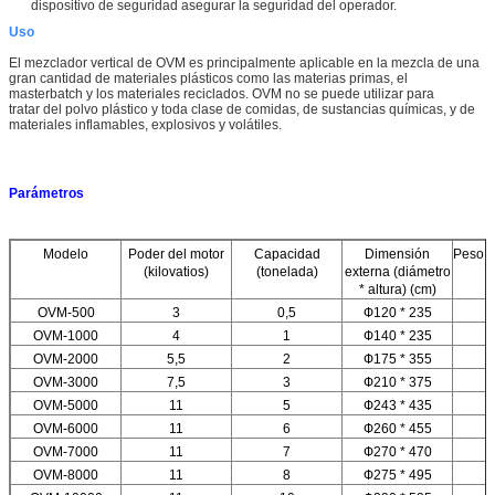
dispositivo de seguridad asegurar la seguridad del operador.
Uso
El mezclador vertical de OVM es principalmente aplicable en la mezcla de una
gran cantidad de materiales plásticos como las materias primas, el
masterbatch y los materiales reciclados. OVM no se puede utilizar para
tratar del polvo plástico y toda clase de comidas, de sustancias químicas, y de
materiales inflamables, explosivos y volátiles.
Parámetros
Modelo
Poder del motor
Capacidad
Dimensión
Peso (
(kilovatios)
(tonelada)
externa (diámetro
* altura) (cm)
OVM-500
3
0,5
Ф120 * 235
OVM-1000
4
1
Ф140 * 235
OVM-2000
5,5
2
Ф175 * 355
OVM-3000
7,5
3
Ф210 * 375
OVM-5000
11
5
Ф243 * 435
OVM-6000
11
6
Ф260 * 455
OVM-7000
11
7
Ф270 * 470
OVM-8000
11
8
Ф275 * 495