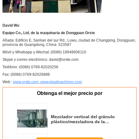
David Wu
Equipo Co., Ltd. de la maquinaria de Dongguan Orste
Añada: Edificio E, Sanlian del sur Rd., Luwu, ciudad de Changping, Dongguan,
provincia de Guangdong, China. 523587
Móvil y Whatsapp y Wechat: (0086) 18948606110
Skype y correo electrónico: david@orste.com
Teléfono: (0086) 0769-82020256
Fax: (0086) 0769-82026886
Web.:
www.orste.com;
www.plastmachines.com
Obtenga el mejor precio por
Mezclador vertical del gránulo
plástico/mezcladora de la
licuadora para la producción
plástica de los productos con
acero inoxidable