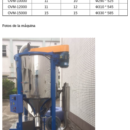
OVM-10000
11
10
Ф290 * 525
OVM-12000
11
12
Ф310 * 545
OVM-15000
15
15
Ф330 * 585
Fotos de la máquina